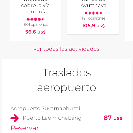
sobre la vía
Ayutthaya
con guía
1411 opiniones
901 opiniones
105,9
US$
56,6
US$
ver todas las actividades
Traslados
aeropuerto
Aeropuerto Suvarnabhumi
87
Puerto Laem Chabang
US$
Reservar