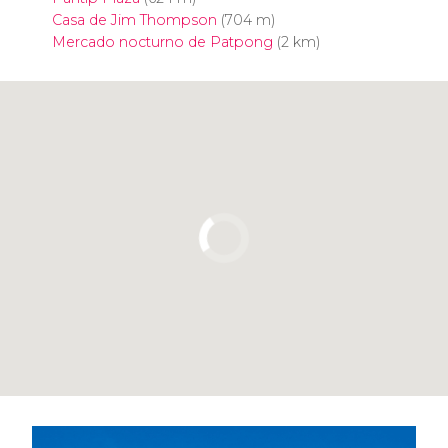
Casa de Jim Thompson
(704 m)
Mercado nocturno de Patpong
(2 km)
Pulsa para usar el mapa