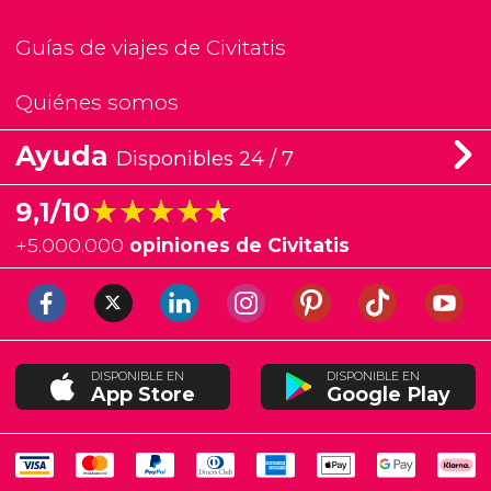
Guías de viajes de Civitatis
Quiénes somos
Ayuda
Disponibles 24 / 7
★★★★★
★★★★★
9,1/10
+
5.000.000
opiniones de Civitatis
DISPONIBLE EN
DISPONIBLE EN
App Store
Google Play