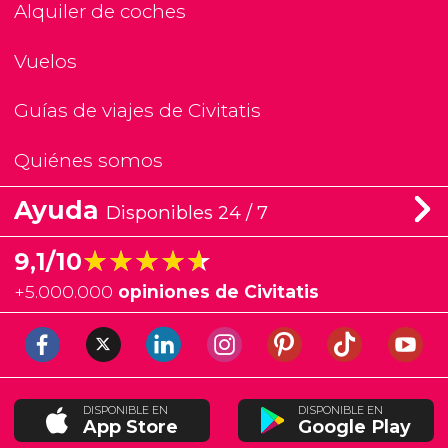
Alquiler de coches
Vuelos
Guías de viajes de Civitatis
Quiénes somos
Ayuda
Disponibles 24 / 7
★★★★★
★★★★★
9,1/10
+
5.000.000
opiniones de Civitatis
DISPONIBLE EN
DISPONIBLE EN
App Store
Google Play