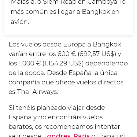
Malasia, o Siem Reap en Camboya, lo
más común es llegar a Bangkok en
avión.
Los vuelos desde Europa a Bangkok
varían entre los 600
€
(692,57
US$
) y
los 1.000
€
(1.154,29
US$
) dependiendo
de la época. Desde España la única
compañía que ofrece vuelos directos
es Thai Airways.
Si tenéis planeado viajar desde
España y no encontráis vuelos
baratos, os recomendamos intentar
salir desde
Londres
,
París
o Frankfurt,