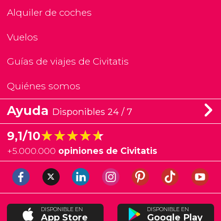
Alquiler de coches
Vuelos
Guías de viajes de Civitatis
Quiénes somos
Ayuda
Disponibles 24 / 7
★★★★★
★★★★★
9,1/10
+
5.000.000
opiniones de Civitatis
DISPONIBLE EN
DISPONIBLE EN
App Store
Google Play