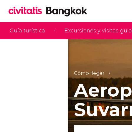
Guía turística
Excursiones y visitas gui
Cómo llegar
Aerop
Suva