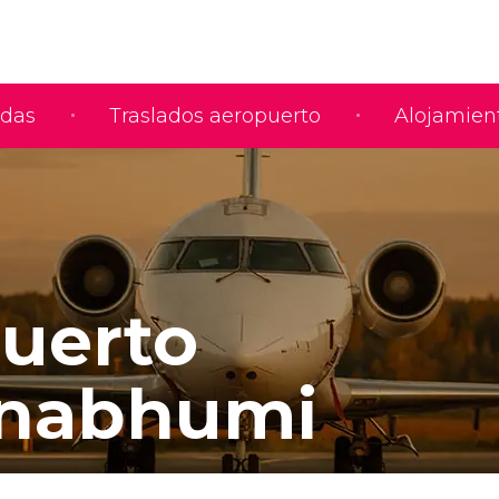
adas
Traslados aeropuerto
Alojamien
uerto
rnabhumi