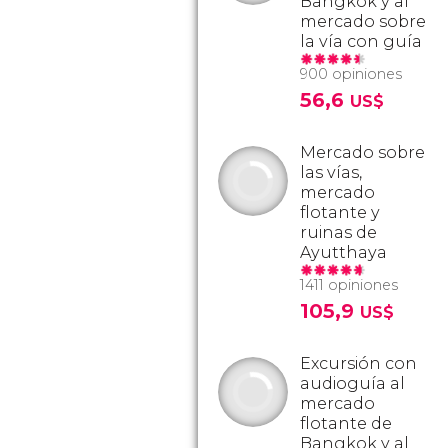
Bangkok y al
mercado sobre
la vía con guía
900 opiniones
56,6
US$
Mercado sobre
las vías,
mercado
flotante y
ruinas de
Ayutthaya
1411 opiniones
105,9
US$
Excursión con
audioguía al
mercado
flotante de
Bangkok y al