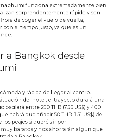
rnabhumi funciona extremadamente bien,
ealizan sorprendentemente rápido y son
hora de coger el vuelo de vuelta,
con el tiempo justo, ya que es un
ande.
r a Bangkok desde
umi
 cómoda y rápida de llegar al centro.
tuación del hotel, el trayecto durará una
io oscilará entre 250
THB
(7,56
US$
) y 400
o que habrá que añadir 50
THB
(1,51
US$
) de
los peajes si queréis ir por
n muy baratos y nos ahorrarán algún que
ntrada a Bangkok.