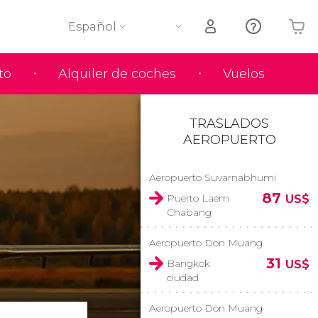
Español
to
Alquiler de coches
Vuelos
Tu carrito está vacío
TRASLADOS
AEROPUERTO
Aeropuerto Suvarnabhumi
87
Puerto Laem
US$
Chabang
Aeropuerto Don Muang
31
Bangkok
US$
ciudad
Aeropuerto Don Muang