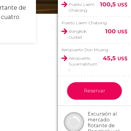
100,5
Puerto Laem
US$
rtante de
Chabang
 cuatro
Puerto Laem Chabang
100
Bangkok
US$
ciudad
Aeropuerto Don Muang
45,5
Aeropuerto
US$
Suvarnabhum
i
Reservar
Excursión al
mercado
flotante de