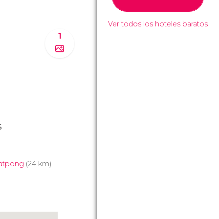
Ver todos los hoteles baratos
1
s
atpong
(24 km)