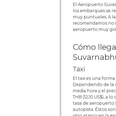
El Aeropuerto Suva
los embarques se r
muy puntuales. A la 
recomendamos no ir 
aeropuerto muy gr
Cómo llega
Suvarnabh
Taxi
El taxi es una forma
Dependiendo de la si
media hora y el prec
THB
(12,10
US$
), a l
tasa de aeropuerto y 
autopista. Éstos so
otro atasco en la e