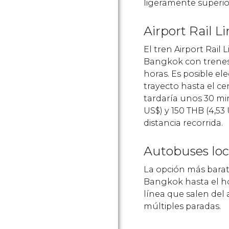
ligeramente superior
Airport Rail L
El tren Airport Rail
Bangkok con trenes 
horas. Es posible ele
trayecto hasta el ce
tardaría unos 30 min
US$
) y 150
THB
(4,53
distancia recorrida.
Autobuses loc
La opción más barat
Bangkok hasta el ho
línea que salen del
múltiples paradas.