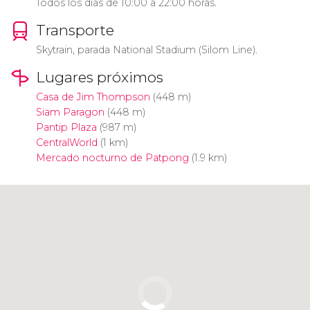
Todos los días de 10:00 a 22:00 horas.
Transporte
Skytrain, parada National Stadium (Silom Line).
Lugares próximos
Casa de Jim Thompson
(448 m)
Siam Paragon
(448 m)
Pantip Plaza
(987 m)
CentralWorld
(1 km)
Mercado nocturno de Patpong
(1.9 km)
Pulsa para usar el mapa