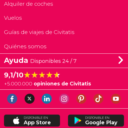
Alquiler de coches
Vuelos
Guías de viajes de Civitatis
Quiénes somos
Ayuda
Disponibles 24 / 7
★★★★★
★★★★★
9,1/10
+
5.000.000
opiniones de Civitatis
DISPONIBLE EN
DISPONIBLE EN
App Store
Google Play