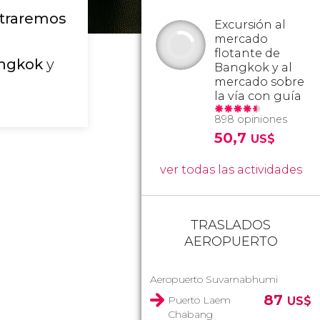
traremos
Excursión al
mercado
a
flotante de
ngkok
y
Bangkok y al
mercado sobre
la vía con guía
898 opiniones
50,7
US$
ver todas las actividades
TRASLADOS
AEROPUERTO
Aeropuerto Suvarnabhumi
87
Puerto Laem
US$
Chabang