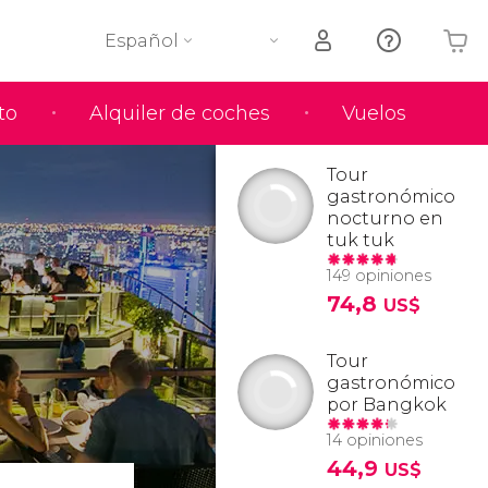
Español
to
Alquiler de coches
Vuelos
Tu carrito está vacío
Tour
gastronómico
nocturno en
tuk tuk
149 opiniones
74,8
US$
Tour
gastronómico
por Bangkok
14 opiniones
44,9
US$