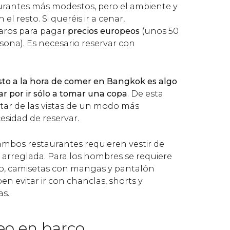
urantes más modestos, pero el ambiente y
el resto. Si queréis ir a cenar,
raros para pagar
precios europeos
(unos 50
rsona). Es necesario reservar con
sto a la hora de comer en Bangkok es algo
ar por ir sólo a tomar una copa
. De esta
utar de las vistas de un modo más
esidad de reservar.
mbos restaurantes requieren vestir de
arreglada. Para los hombres se requiere
do, camisetas con mangas y pantalón
en evitar ir con chanclas, shorts y
as.
eo en barco