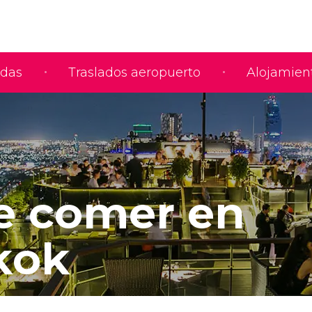
adas
Traslados aeropuerto
Alojamien
 comer en
kok