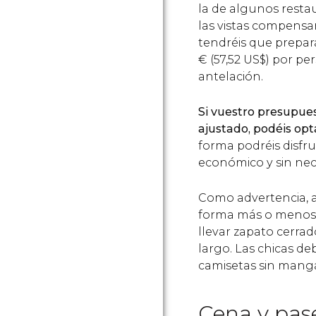
la de algunos resta
las vistas compensan 
tendréis que prepa
€
(57,52
US$
) por pe
antelación.
Si vuestro presupue
ajustado, podéis opt
forma podréis disfr
económico y sin nec
Como advertencia, a
forma más o menos 
llevar zapato cerra
largo. Las chicas deb
camisetas sin mang
Cena y pas