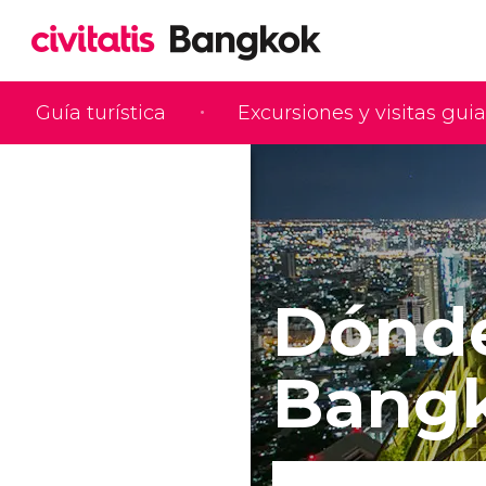
Guía turística
Excursiones y visitas gui
Dónde
Bang